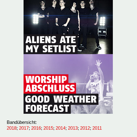
Bandübersicht:
2018
;
2017
;
2016
;
2015
;
2014
;
2013
;
2012
;
2011